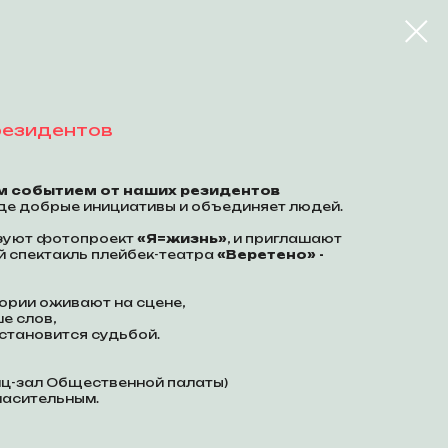
резидентов
м событием от наших резидентов
роде добрые инициативы и объединяет людей.
изуют фотопроект
«Я=жизнь»
, и приглашают
й спектакль плейбек-театра
«Веретено» -
ории оживают на сцене,
е слов,
 становится судьбой.
нц-зал Общественной палаты)
ласительным.