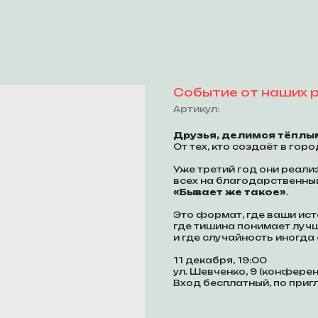
Событие от наших 
Артикул:
Друзья, делимся тёплы
От тех, кто создаёт в го
Уже третий год они реал
всех на благодарственны
«Бывает же такое»
.
Это формат, где ваши ист
где тишина понимает лучш
и где случайность иногда
11 декабря, 19:00
ул. Шевченко, 9 (конфере
Вход бесплатный, по приг