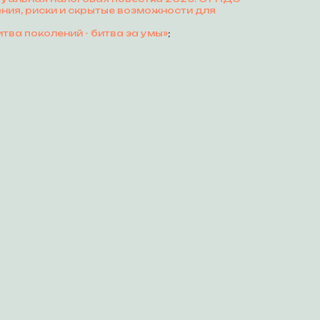
ния, риски и скрытые возможности для
тва поколений - битва за умы»
;