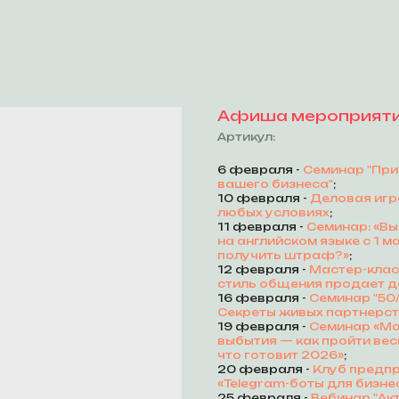
Афиша мероприятий
Артикул:
6 февраля -
Семинар "При
вашего бизнеса"
;
10 февраля -
Деловая игр
любых условиях
;
11 февраля -
Семинар: «В
на английском языке с 1 м
получить штраф?»
;
12 февраля -
Мастер-класс
стиль общения продает 
16 февраля -
Семинар "50
Секреты живых партнерс
19 февраля -
Семинар «Ма
выбытия — как пройти вес
что готовит 2026»
;
20 февраля -
Клуб предпр
«Telegram-боты для бизне
25 февраля -
Вебинар "Ак