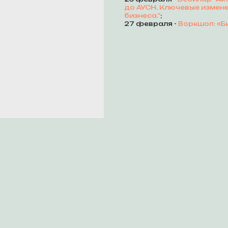
до АУСН. Ключевые измене
бизнеса."
;
27 февраля -
Воркшоп: «Би