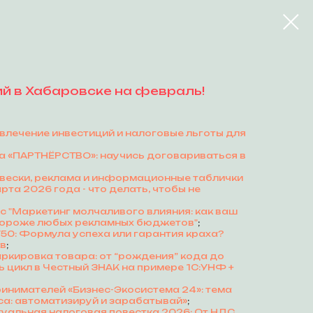
 в Хабаровске на февраль!
влечение инвестиций и налоговые льготы для
а «ПАРТНЁРСТВО»: научись договариваться в
ывески, реклама и информационные таблички
арта 2026 года - что делать, чтобы не
 "Маркетинг молчаливого влияния: как ваш
дороже любых рекламных бюджетов"
;
/50: Формула успеха или гарантия краха?
тв
;
ркировка товара: от “рождения” кода до
ь цикл в Честный ЗНАК на примере 1С:УНФ +
инимателей «Бизнес-Экосистема 24»: тема
са: автоматизируй и зарабатывай»
;
туальная налоговая повестка 2026: От НДС