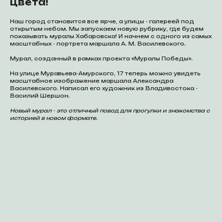
цвета!
Наш город становится все ярче, а улицы - галереей под
открытым небом. Мы запускаем новую рубрику, где будем
показывать муралы Хабаровска! И начнем с одного из самых
масштабных - портрета маршала А. М. Василевского.
Мурал, созданный в рамках проекта «Муралы Победы».
На улице Муравьева-Амурского, 17 теперь можно увидеть
масштабное изображение маршала Александра
Василевского. Написал его художник из Владивостока -
Василий Шершон.
Новый мурал - это отличный повод для прогулки и знакомства с
историей в новом формате.