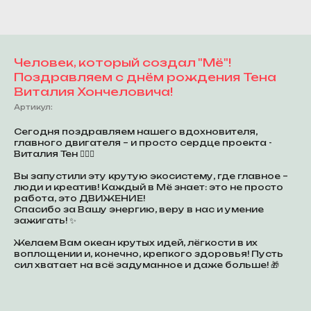
Человек, который создал "Мё"!
Поздравляем с днём рождения Тена
Виталия Хончеловича!
Артикул:
Сегодня поздравляем нашего вдохновителя,
главного двигателя – и просто сердце проекта -
Виталия Тен 🦸🏻‍♂️
Вы запустили эту крутую экосистему, где главное –
люди и креатив! Каждый в Мё знает: это не просто
работа, это ДВИЖЕНИЕ!
Спасибо за Вашу энергию, веру в нас и умение
зажигать! ✨
Желаем Вам океан крутых идей, лёгкости в их
воплощении и, конечно, крепкого здоровья! Пусть
сил хватает на всё задуманное и даже больше! 🎁